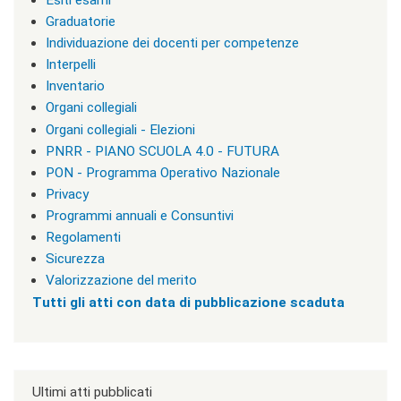
Esiti esami
l
a
Graduatorie
s
Individuazione dei docenti per competenze
s
Interpelli
=
"
Inventario
n
Organi collegiali
o
Organi collegiali - Elezioni
n
v
PNRR - PIANO SCUOLA 4.0 - FUTURA
i
PON - Programma Operativo Nazionale
s
Privacy
u
a
Programmi annuali e Consuntivi
"
Regolamenti
>
Sicurezza
|
[
Valorizzazione del merito
4
Tutti gli atti con data di pubblicazione scaduta
]
T
u
t
t
e
Ultimi atti pubblicati