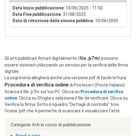
c
Data Inizio pubblicazione:
10/06/2025 - 11:50
l
Data Fine pubblicazione:
31/08/2025
a
Data di rimozione dalla visione pubblica:
10/06/2035
s
s
=
"
n
o
n
.p7m
Gli atti pubblicati firmati digitalmente (
file
) possono
v
essere visionati utilizzando un servizio per la verifica della firma
i
s
digitale.
u
La segreteria allegherà anche una versione pdf di facile lettura.
a
Procedura di verifica online
di Postecert (Poste Italiane)
"
Scarica il file .p7m sul tuo PC. Clicca su
Procedura di verifica
>
|
online
. Clicca su Sfoglia e seleziona il file da verificare. Clicca su
[
Verifica la firma. Sotto il riquadro "Dettagli di controllo" trovi
2
l'icona .pdf che ti permette di scaricare e visualizzare l'atto.
]
I
Categorie Atti in corso di pubblicazione
n
d
Bandi e gare