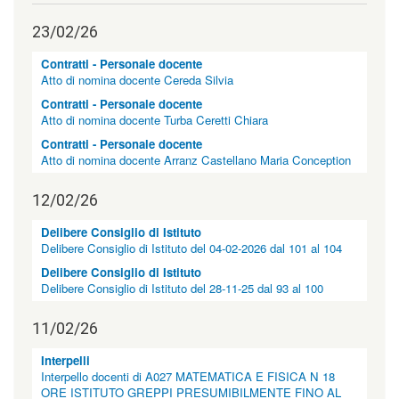
l
e
23/02/26
n
o
Contratti - Personale docente
t
Atto di nomina docente Cereda Silvia
i
z
Contratti - Personale docente
i
Atto di nomina docente Turba Ceretti Chiara
e
Contratti - Personale docente
|
Atto di nomina docente Arranz Castellano Maria Conception
c
l
a
12/02/26
s
s
Delibere Consiglio di Istituto
=
Delibere Consiglio di Istituto del 04-02-2026 dal 101 al 104
"
Delibere Consiglio di Istituto
n
Delibere Consiglio di Istituto del 28-11-25 dal 93 al 100
o
n
v
11/02/26
i
s
Interpelli
u
Interpello docenti di A027 MATEMATICA E FISICA N 18
a
ORE ISTITUTO GREPPI PRESUMIBILMENTE FINO AL