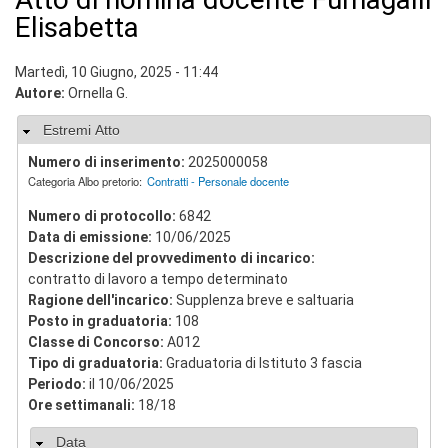
v
Elisabetta
i
s
u
Martedì, 10 Giugno, 2025 - 11:44
a
Autore:
Ornella G.
"
>
Nascondi
Estremi Atto
|
[
Numero di inserimento:
2025000058
1
Categoria Albo pretorio:
Contratti - Personale docente
]
P
Numero di protocollo:
6842
r
Data di emissione:
10/06/2025
e
Descrizione del provvedimento di incarico:
s
contratto di lavoro a tempo determinato
e
Ragione dell'incarico:
Supplenza breve e saltuaria
n
t
Posto in graduatoria:
108
a
Classe di Concorso:
A012
z
Tipo di graduatoria:
Graduatoria di Istituto 3 fascia
i
Periodo:
il 10/06/2025
o
Ore settimanali:
18/18
n
e
Nascondi
Data
|