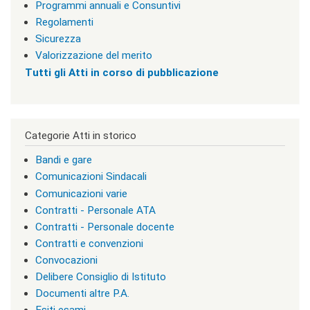
v
Programmi annuali e Consuntivi
i
Regolamenti
s
Sicurezza
u
a
Valorizzazione del merito
"
Tutti gli Atti in corso di pubblicazione
>
|
[
3
]
Categorie Atti in storico
I
n
Bandi e gare
f
o
Comunicazioni Sindacali
r
Comunicazioni varie
m
Contratti - Personale ATA
a
z
Contratti - Personale docente
i
Contratti e convenzioni
o
Convocazioni
n
i
Delibere Consiglio di Istituto
|
Documenti altre P.A.
c