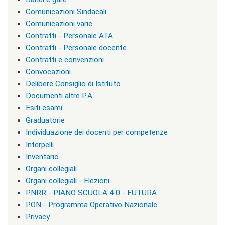
i
r
Comunicazioni Sindacali
i
Comunicazioni varie
z
Contratti - Personale ATA
z
i
Contratti - Personale docente
d
Contratti e convenzioni
i
Convocazioni
s
t
Delibere Consiglio di Istituto
u
Documenti altre P.A.
d
Esiti esami
i
o
Graduatorie
|
Individuazione dei docenti per competenze
c
Interpelli
l
a
Inventario
s
Organi collegiali
s
Organi collegiali - Elezioni
=
"
PNRR - PIANO SCUOLA 4.0 - FUTURA
n
PON - Programma Operativo Nazionale
o
Privacy
n