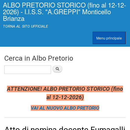
ALBO PRETORIO STORICO (fino al 12-12-
Salta al
>
|
2026) - I.I.S.S. "A.GREPPI" Monticello
contenuto
[
Brianza
principale
0
]
TORNA AL SITO UFFICIALE
A
c
Menu principale
c
TRASPARENZA
e
s
s
Cerca in Albo Pretorio
k
e
Cerca
y
|
c
l
ATTENZIONE! ALBO PRETORIO STORICO (fino
a
al 12-12-2026)
s
s
VAI AL NUOVO ALBO PRETORIO
=
"
n
o
Atto di nomina docente Fumagalli
n