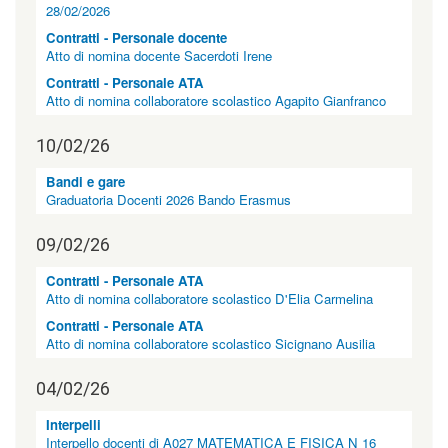
"
28/02/2026
>
Contratti - Personale docente
|
Atto di nomina docente Sacerdoti Irene
[
5
Contratti - Personale ATA
]
Atto di nomina collaboratore scolastico Agapito Gianfranco
A
l
10/02/26
b
o
Bandi e gare
p
Graduatoria Docenti 2026 Bando Erasmus
r
e
t
09/02/26
o
r
Contratti - Personale ATA
i
Atto di nomina collaboratore scolastico D'Elia Carmelina
o
Contratti - Personale ATA
|
Atto di nomina collaboratore scolastico Sicignano Ausilia
c
l
a
04/02/26
s
s
Interpelli
=
Interpello docenti di A027 MATEMATICA E FISICA N 16