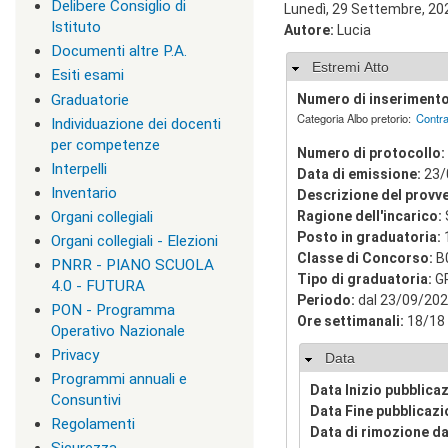
Delibere Consiglio di
Lunedì, 29 Settembre, 202
v
Istituto
Autore:
Lucia
i
s
Documenti altre P.A.
Nascondi
Estremi Atto
u
Esiti esami
a
Graduatorie
Numero di inseriment
"
Categoria Albo pretorio:
Contra
>
Individuazione dei docenti
|
per competenze
Numero di protocollo:
[
Interpelli
Data di emissione:
23/
1
Inventario
]
Descrizione del provv
P
Organi collegiali
Ragione dell'incarico:
r
Posto in graduatoria:
Organi collegiali - Elezioni
e
Classe di Concorso:
B
PNRR - PIANO SCUOLA
s
Tipo di graduatoria:
G
e
4.0 - FUTURA
Periodo:
dal 23/09/202
n
PON - Programma
t
Ore settimanali:
18/18
Operativo Nazionale
a
Privacy
z
Nascondi
Data
i
Programmi annuali e
Data Inizio pubblica
o
Consuntivi
n
Data Fine pubblicaz
Regolamenti
e
Data di rimozione da
|