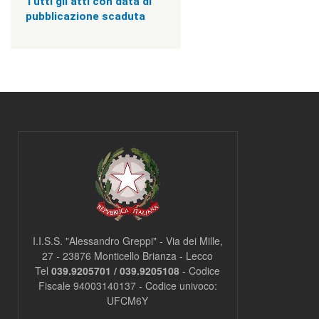
Tutti gli atti con data di
v
i
pubblicazione scaduta
s
u
a
"
>
|
[
3
]
I
n
f
o
r
m
a
z
I.I.S.S. "Alessandro Greppi" - Via dei Mille,
i
27 - 23876 Monticello Brianza - Lecco
o
Tel
039.9205701 / 039.9205108
- Codice
n
i
Fiscale 94003140137 - Codice univoco:
|
UFCM6Y
c