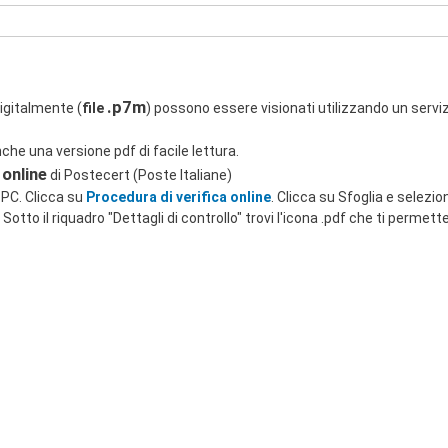
.p7m
digitalmente (
file
) possono essere visionati utilizzando un servizi
che una versione pdf di facile lettura.
 online
di Postecert (Poste Italiane)
o PC. Clicca su
Procedura di verifica online
. Clicca su Sfoglia e seleziona
 Sotto il riquadro "Dettagli di controllo" trovi l'icona .pdf che ti permett