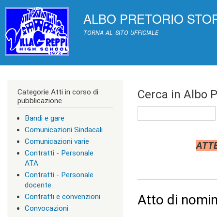
>
ALBO PRETORIO STORICO 
|
TRASPARENZA
[
0
TORNA AL SITO UFFICIALE
]
A
c
c
e
s
Categorie Atti in corso di
Cerca in Albo P
s
pubblicazione
k
Cerca
e
Bandi e gare
y
|
Comunicazioni Sindacali
c
Comunicazioni varie
ATTE
l
Contratti - Personale
a
s
ATA
s
Contratti - Personale
=
docente
"
Atto di nomi
Contratti e convenzioni
n
o
Convocazioni
n