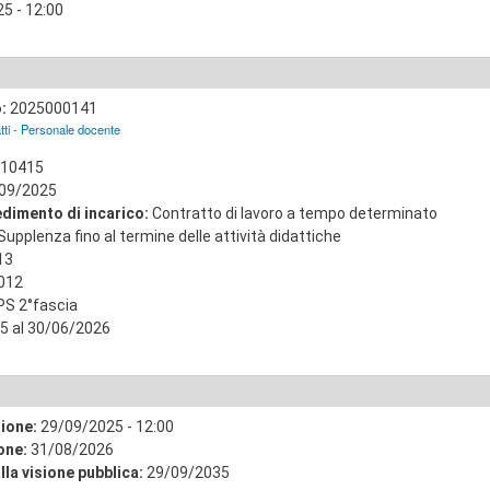
5 - 12:00
o:
2025000141
tti - Personale docente
10415
09/2025
edimento di incarico:
Contratto di lavoro a tempo determinato
Supplenza fino al termine delle attività didattiche
13
012
PS 2°fascia
5 al 30/06/2026
zione:
29/09/2025 - 12:00
ione:
31/08/2026
lla visione pubblica:
29/09/2035