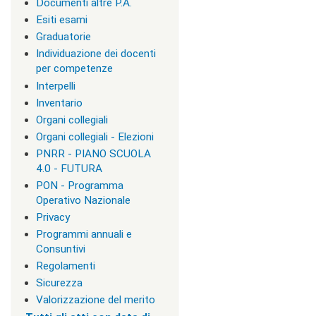
i
Documenti altre P.A.
r
Esiti esami
i
Graduatorie
z
z
Individuazione dei docenti
i
per competenze
d
Interpelli
i
s
Inventario
t
Organi collegiali
u
Organi collegiali - Elezioni
d
i
PNRR - PIANO SCUOLA
o
4.0 - FUTURA
|
PON - Programma
c
Operativo Nazionale
l
a
Privacy
s
Programmi annuali e
s
Consuntivi
=
Regolamenti
"
n
Sicurezza
o
Valorizzazione del merito
n