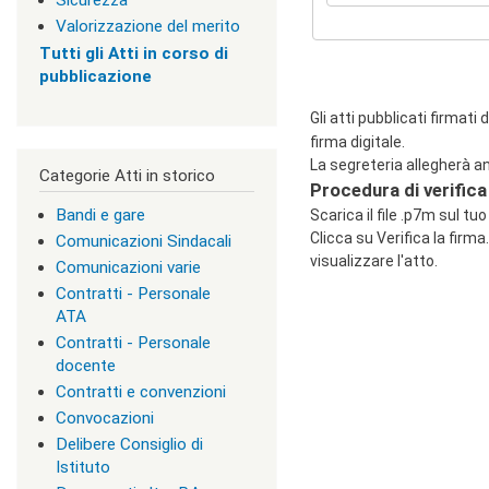
Sicurezza
c
Valorizzazione del merito
l
Tutti gli Atti in corso di
a
pubblicazione
s
s
=
Gli atti pubblicati firmati 
"
firma digitale.
n
La segreteria allegherà an
Categorie Atti in storico
o
Procedura di verifica
n
Bandi e gare
v
Scarica il file .p7m sul tu
i
Clicca su Verifica la firma.
Comunicazioni Sindacali
s
visualizzare l'atto.
Comunicazioni varie
u
Contratti - Personale
a
"
ATA
>
Contratti - Personale
|
docente
[
Contratti e convenzioni
2
]
Convocazioni
I
Delibere Consiglio di
n
Istituto
d