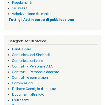
v
Regolamenti
i
Sicurezza
s
u
Valorizzazione del merito
a
Tutti gli Atti in corso di pubblicazione
"
>
|
[
3
Categorie Atti in storico
]
I
Bandi e gare
n
Comunicazioni Sindacali
f
o
Comunicazioni varie
r
Contratti - Personale ATA
m
Contratti - Personale docente
a
z
Contratti e convenzioni
i
Convocazioni
o
Delibere Consiglio di Istituto
n
i
Documenti altre P.A.
|
Esiti esami
c