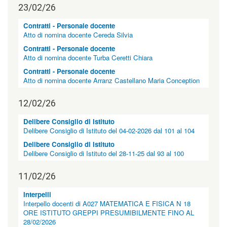
l
23/02/26
e
n
Contratti - Personale docente
o
Atto di nomina docente Cereda Silvia
t
Contratti - Personale docente
i
Atto di nomina docente Turba Ceretti Chiara
z
i
Contratti - Personale docente
e
Atto di nomina docente Arranz Castellano Maria Conception
|
c
12/02/26
l
a
Delibere Consiglio di Istituto
s
Delibere Consiglio di Istituto del 04-02-2026 dal 101 al 104
s
=
Delibere Consiglio di Istituto
"
Delibere Consiglio di Istituto del 28-11-25 dal 93 al 100
n
o
11/02/26
n
v
Interpelli
i
Interpello docenti di A027 MATEMATICA E FISICA N 18
s
ORE ISTITUTO GREPPI PRESUMIBILMENTE FINO AL
u
28/02/2026
a