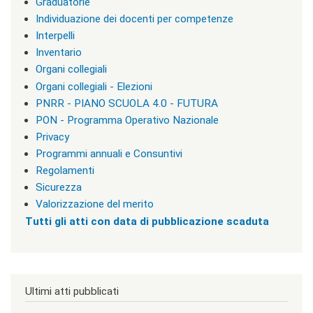
Graduatorie
l
a
Individuazione dei docenti per competenze
s
Interpelli
s
Inventario
=
"
Organi collegiali
n
Organi collegiali - Elezioni
o
PNRR - PIANO SCUOLA 4.0 - FUTURA
n
v
PON - Programma Operativo Nazionale
i
Privacy
s
Programmi annuali e Consuntivi
u
a
Regolamenti
"
Sicurezza
>
Valorizzazione del merito
|
[
Tutti gli atti con data di pubblicazione scaduta
4
]
T
u
t
Ultimi atti pubblicati
t
e