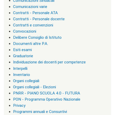
i
Comunicazioni Sindacali
r
Comunicazioni varie
i
Contratti - Personale ATA
z
z
Contratti - Personale docente
i
Contratti e convenzioni
d
Convocazioni
i
s
Delibere Consiglio di Istituto
t
Documenti altre P.A.
u
Esiti esami
d
i
Graduatorie
o
Individuazione dei docenti per competenze
|
Interpelli
c
l
Inventario
a
Organi collegiali
s
Organi collegiali - Elezioni
s
=
PNRR - PIANO SCUOLA 4.0 - FUTURA
"
PON - Programma Operativo Nazionale
n
Privacy
o
n
Programmi annuali e Consuntivi