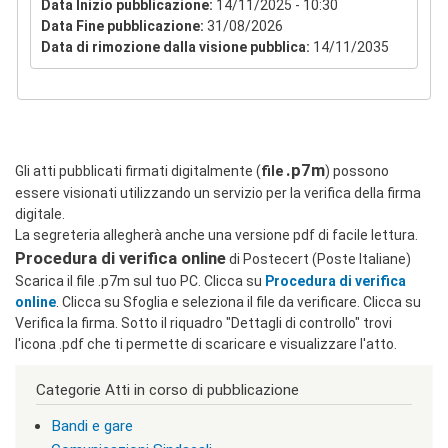
Data Inizio pubblicazione:
14/11/2025 - 10:30
c
Data Fine pubblicazione:
31/08/2026
l
Data di rimozione dalla visione pubblica:
14/11/2035
a
s
s
=
"
n
o
.p7m
Gli atti pubblicati firmati digitalmente (
file
) possono
n
essere visionati utilizzando un servizio per la verifica della firma
v
digitale.
i
s
La segreteria allegherà anche una versione pdf di facile lettura.
u
Procedura di verifica online
di Postecert (Poste Italiane)
a
Scarica il file .p7m sul tuo PC. Clicca su
Procedura di verifica
"
online
. Clicca su Sfoglia e seleziona il file da verificare. Clicca su
>
|
Verifica la firma. Sotto il riquadro "Dettagli di controllo" trovi
[
l'icona .pdf che ti permette di scaricare e visualizzare l'atto.
2
]
Categorie Atti in corso di pubblicazione
I
n
Bandi e gare
d