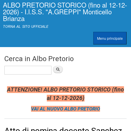
ALBO PRETORIO STORICO (fino al 12-12-
Salta al
>
|
2026) - I.I.S.S. "A.GREPPI" Monticello
contenuto
[
Brianza
principale
0
]
TORNA AL SITO UFFICIALE
A
c
Menu principale
c
TRASPARENZA
e
s
s
Cerca in Albo Pretorio
k
e
Cerca
y
|
c
l
ATTENZIONE! ALBO PRETORIO STORICO (fino
a
al 12-12-2026)
s
s
VAI AL NUOVO ALBO PRETORIO
=
"
n
o
Atto di nomina docente Sanchez
n