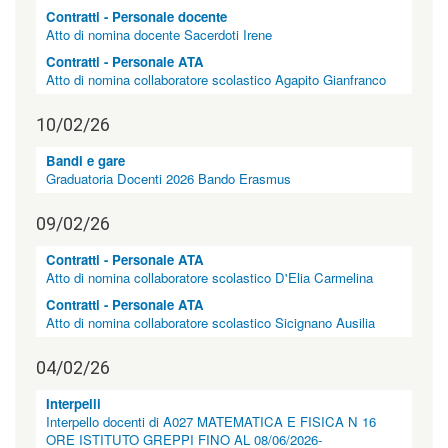
"
Contratti - Personale docente
>
Atto di nomina docente Sacerdoti Irene
|
Contratti - Personale ATA
[
Atto di nomina collaboratore scolastico Agapito Gianfranco
5
]
A
10/02/26
l
b
Bandi e gare
o
Graduatoria Docenti 2026 Bando Erasmus
p
r
09/02/26
e
t
Contratti - Personale ATA
o
Atto di nomina collaboratore scolastico D'Elia Carmelina
r
i
Contratti - Personale ATA
o
Atto di nomina collaboratore scolastico Sicignano Ausilia
|
c
04/02/26
l
a
Interpelli
s
Interpello docenti di A027 MATEMATICA E FISICA N 16
s
ORE ISTITUTO GREPPI FINO AL 08/06/2026-
=