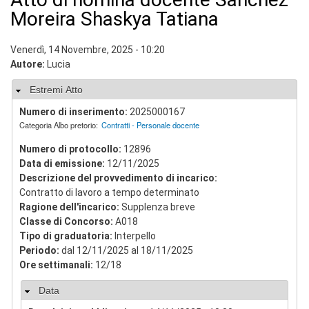
v
Moreira Shaskya Tatiana
i
s
u
Venerdì, 14 Novembre, 2025 - 10:20
a
Autore:
Lucia
"
>
Nascondi
Estremi Atto
|
[
Numero di inserimento:
2025000167
1
Categoria Albo pretorio:
Contratti - Personale docente
]
P
Numero di protocollo:
12896
r
Data di emissione:
12/11/2025
e
Descrizione del provvedimento di incarico:
s
Contratto di lavoro a tempo determinato
e
Ragione dell'incarico:
Supplenza breve
n
t
Classe di Concorso:
A018
a
Tipo di graduatoria:
Interpello
z
Periodo:
dal 12/11/2025 al 18/11/2025
i
Ore settimanali:
12/18
o
n
Nascondi
Data
e
|