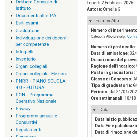
Delibere Consiglio di
Lunedì, 2 Febbraio, 2026 -
v
Istituto
Autore:
Ornella G.
i
s
Documenti altre P.A.
Nascondi
Estremi Atto
u
Esiti esami
a
Graduatorie
Numero di inseriment
"
Categoria Albo pretorio:
Contra
>
Individuazione dei docenti
|
per competenze
Numero di protocollo:
[
Interpelli
Data di emissione:
02/
1
Inventario
]
Descrizione del provv
P
Organi collegiali
Ragione dell'incarico:
r
Posto in graduatoria:
Organi collegiali - Elezioni
e
Classe di Concorso:
A
PNRR - PIANO SCUOLA
s
Tipo di graduatoria:
Gr
e
4.0 - FUTURA
Periodo:
dal 31/01/202
n
PON - Programma
t
Ore settimanali:
18/18
Operativo Nazionale
a
Privacy
z
Nascondi
Data
i
Programmi annuali e
Data Inizio pubblica
o
Consuntivi
n
Data Fine pubblicaz
Regolamenti
e
Data di rimozione da
|