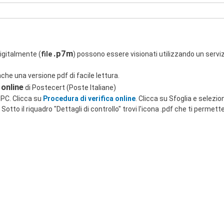
.p7m
digitalmente (
file
) possono essere visionati utilizzando un servizi
che una versione pdf di facile lettura.
 online
di Postecert (Poste Italiane)
o PC. Clicca su
Procedura di verifica online
. Clicca su Sfoglia e seleziona
 Sotto il riquadro "Dettagli di controllo" trovi l'icona .pdf che ti permett