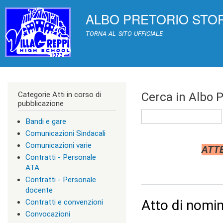
>
ALBO PRETORIO STORICO 
|
TRASPARENZA
[
0
TORNA AL SITO UFFICIALE
]
A
c
c
e
s
Categorie Atti in corso di
Cerca in Albo P
s
pubblicazione
k
Cerca
e
Bandi e gare
y
|
Comunicazioni Sindacali
c
Comunicazioni varie
ATTE
l
Contratti - Personale
a
s
ATA
s
Contratti - Personale
=
docente
"
Atto di nomi
Contratti e convenzioni
n
o
Convocazioni
n