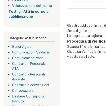
Sicurezza
c
Valorizzazione del merito
l
Tutti gli Atti in corso di
a
pubblicazione
s
s
=
Gli atti pubblicati firmati 
"
firma digitale.
n
La segreteria allegherà an
Categorie Atti in storico
o
Procedura di verifica
n
Bandi e gare
v
Scarica il file .p7m sul tu
i
Clicca su Verifica la firma.
Comunicazioni Sindacali
s
visualizzare l'atto.
Comunicazioni varie
u
Contratti - Personale
a
"
ATA
>
Contratti - Personale
|
docente
[
Contratti e convenzioni
2
]
Convocazioni
I
Delibere Consiglio di
n
Istituto
d