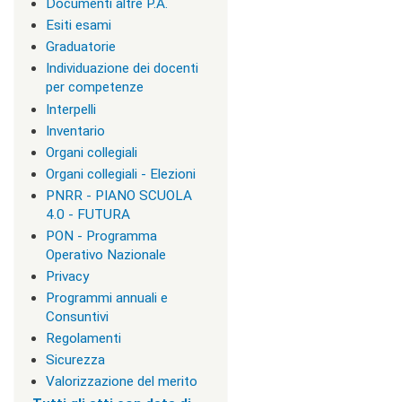
i
Documenti altre P.A.
r
Esiti esami
i
Graduatorie
z
z
Individuazione dei docenti
i
per competenze
d
Interpelli
i
s
Inventario
t
Organi collegiali
u
Organi collegiali - Elezioni
d
i
PNRR - PIANO SCUOLA
o
4.0 - FUTURA
|
PON - Programma
c
Operativo Nazionale
l
a
Privacy
s
Programmi annuali e
s
Consuntivi
=
Regolamenti
"
n
Sicurezza
o
Valorizzazione del merito
n