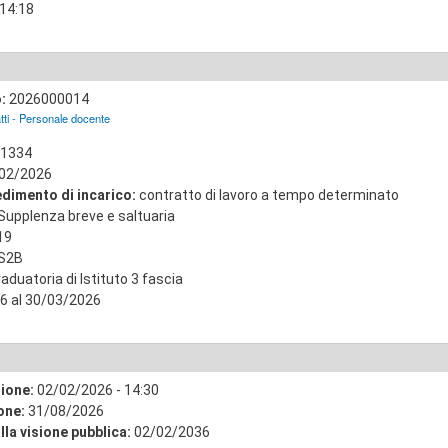
 14:18
o:
2026000014
tti - Personale docente
1334
02/2026
edimento di incarico:
contratto di lavoro a tempo determinato
Supplenza breve e saltuaria
19
S2B
aduatoria di Istituto 3 fascia
6 al 30/03/2026
zione:
02/02/2026 - 14:30
ione:
31/08/2026
lla visione pubblica:
02/02/2036