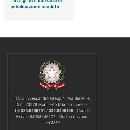
Tutti gli atti con data di
v
i
pubblicazione scaduta
s
u
a
"
>
|
[
3
]
I
n
f
o
r
m
a
z
I.I.S.S. "Alessandro Greppi" - Via dei Mille,
i
27 - 23876 Monticello Brianza - Lecco
o
Tel
039.9205701 / 039.9205108
- Codice
n
i
Fiscale 94003140137 - Codice univoco:
|
UFCM6Y
c