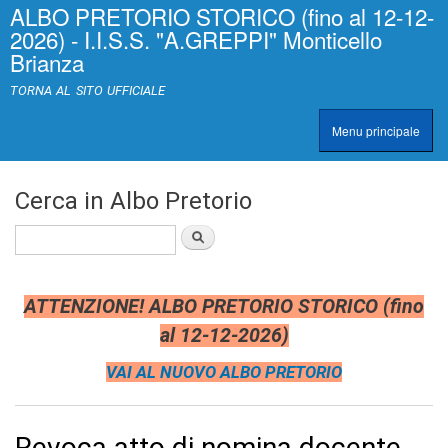
ALBO PRETORIO STORICO (fino al 12-12-
Salta al
>
|
2026) - I.I.S.S. "A.GREPPI" Monticello
contenuto
[
Brianza
principale
0
]
TORNA AL SITO UFFICIALE
A
c
Menu principale
c
TRASPARENZA
e
s
s
Cerca in Albo Pretorio
k
e
Cerca
y
|
c
l
ATTENZIONE! ALBO PRETORIO STORICO (fino
a
al 12-12-2026)
s
s
VAI AL NUOVO ALBO PRETORIO
=
"
n
o
Revoca atto di nomina docente
n