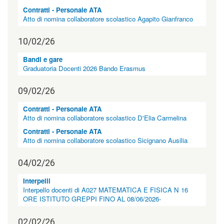
"
Contratti - Personale ATA
>
Atto di nomina collaboratore scolastico Agapito Gianfranco
|
[
5
10/02/26
]
A
Bandi e gare
l
Graduatoria Docenti 2026 Bando Erasmus
b
o
09/02/26
p
r
Contratti - Personale ATA
e
Atto di nomina collaboratore scolastico D'Elia Carmelina
t
o
Contratti - Personale ATA
r
Atto di nomina collaboratore scolastico Sicignano Ausilia
i
o
04/02/26
|
c
Interpelli
l
Interpello docenti di A027 MATEMATICA E FISICA N 16
a
ORE ISTITUTO GREPPI FINO AL 08/06/2026-
s
s
=
02/02/26