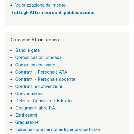
v
Valorizzazione del merito
i
s
Tutti gli Atti in corso di pubblicazione
u
a
"
>
|
Categorie Atti in storico
[
3
Bandi e gare
]
Comunicazioni Sindacali
I
Comunicazioni varie
n
f
Contratti - Personale ATA
o
Contratti - Personale docente
r
Contratti e convenzioni
m
a
Convocazioni
z
Delibere Consiglio di Istituto
i
Documenti altre P.A.
o
n
Esiti esami
i
Graduatorie
|
Individuazione dei docenti per competenze
c