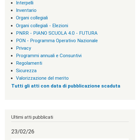
l
Interpelli
a
Inventario
s
Organi collegiali
s
=
Organi collegiali - Elezioni
"
PNRR - PIANO SCUOLA 4.0 - FUTURA
n
PON - Programma Operativo Nazionale
o
n
Privacy
v
Programmi annuali e Consuntivi
i
Regolamenti
s
u
Sicurezza
a
Valorizzazione del merito
"
Tutti gli atti con data di pubblicazione scaduta
>
|
[
4
]
T
Ultimi atti pubblicati
u
t
t
23/02/26
e