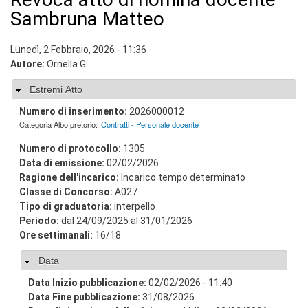
v
Sambruna Matteo
i
s
u
Lunedì, 2 Febbraio, 2026 - 11:36
a
Autore:
Ornella G.
"
>
Nascondi
Estremi Atto
|
[
Numero di inserimento:
2026000012
1
Categoria Albo pretorio:
Contratti - Personale docente
]
P
Numero di protocollo:
1305
r
Data di emissione:
02/02/2026
e
Ragione dell'incarico:
Incarico tempo determinato
s
Classe di Concorso:
A027
e
Tipo di graduatoria:
interpello
n
t
Periodo:
dal 24/09/2025 al 31/01/2026
a
Ore settimanali:
16/18
z
i
Nascondi
Data
o
n
Data Inizio pubblicazione:
02/02/2026 - 11:40
e
Data Fine pubblicazione:
31/08/2026
|