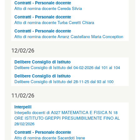
l
Contratti - Personale docente
e
Atto di nomina docente Cereda Silvia
n
Contratti - Personale docente
o
Atto di nomina docente Turba Ceretti Chiara
t
i
Contratti - Personale docente
z
Atto di nomina docente Arranz Castellano Maria Conception
i
e
12/02/26
|
c
Delibere Consiglio di Istituto
l
Delibere Consiglio di Istituto del 04-02-2026 dal 101 al 104
a
s
Delibere Consiglio di Istituto
s
Delibere Consiglio di Istituto del 28-11-25 dal 93 al 100
=
"
11/02/26
n
o
Interpelli
n
Interpello docenti di A027 MATEMATICA E FISICA N 18
v
ORE ISTITUTO GREPPI PRESUMIBILMENTE FINO AL
i
28/02/2026
s
u
Contratti - Personale docente
a
Atto di nomina docente Sacerdoti Irene