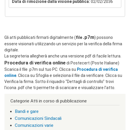
Data di rimozione dalla visione pubblica:
02/02/2036
c
l
a
s
s
=
"
.p7m
Gli atti pubblicati firmati digitalmente (
file
) possono
n
essere visionati utilizzando un servizio per la verifica della firma
o
digitale.
n
La segreteria allegherà anche una versione pdf di facile lettura.
v
Procedura di verifica online
i
di Postecert (Poste Italiane)
s
Scarica il file .p7m sul tuo PC. Clicca su
Procedura di verifica
u
online
. Clicca su Sfoglia e seleziona il file da verificare. Clicca su
a
Verifica la firma. Sotto il riquadro "Dettagli di controllo" trovi
"
l'icona .pdf che ti permette di scaricare e visualizzare l'atto.
>
|
[
Categorie Atti in corso di pubblicazione
2
]
Bandi e gare
I
Comunicazioni Sindacali
n
d
Comunicazioni varie