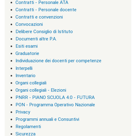
i
Contratti - Personale ATA
r
Contratti - Personale docente
i
z
Contratti e convenzioni
z
Convocazioni
i
Delibere Consiglio di Istituto
d
i
Documenti altre P.A.
s
Esiti esami
t
Graduatorie
u
d
Individuazione dei docenti per competenze
i
Interpelli
o
Inventario
|
c
Organi collegiali
l
Organi collegiali - Elezioni
a
PNRR - PIANO SCUOLA 4.0 - FUTURA
s
s
PON - Programma Operativo Nazionale
=
Privacy
"
Programmi annuali e Consuntivi
n
o
Regolamenti
n
Sicurezza