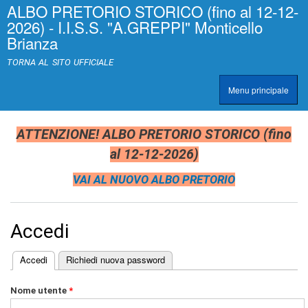
ALBO PRETORIO STORICO (fino al 12-12-
Salta al
>
|
2026) - I.I.S.S. "A.GREPPI" Monticello
contenuto
[
Brianza
principale
0
]
TORNA AL SITO UFFICIALE
A
c
Menu principale
c
TRASPARENZA
e
s
s
ATTENZIONE! ALBO PRETORIO STORICO (fino
k
al 12-12-2026)
e
y
VAI AL NUOVO ALBO PRETORIO
|
c
l
a
Accedi
s
s
=
(scheda attiva)
Accedi
Richiedi nuova password
"
Schede primarie
n
Nome utente
*
o
n