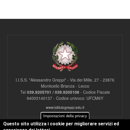
c
l
a
s
s
=
"
n
o
n
v
i
s
u
a
I.I.S.S. "Alessandro Greppi" - Via dei Mille, 27 - 23876
"
Monticello Brianza - Lecco
>
Tel
039.9205701 / 039.9205108
- Codice Fiscale
|
94003140137 - Codice univoco: UFCM6Y
[
2
www.istitutogreppi.edu.it
]
I
Impostazioni della privacy
n
Questo sito utilizza i cookie per migliorare servizi ed
d