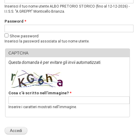
v
Inserisci il tuo nome utente ALBO PRETORIO STORICO (fino al 12-12-2026) -
i
I.I.S.S. "A.GREPPI" Monticello Brianza.
s
u
Password
*
a
"
Show password
>
Inserisci la password associata al tuo nome utente.
|
[
1
CAPTCHA
]
Questa domanda è per evitare gli invii automatizzati.
P
r
e
s
e
n
Cosa c'è scritto nell'immagine?
*
t
a
z
Inserire i caratteri mostrati nell'immagine.
i
o
n
e
|