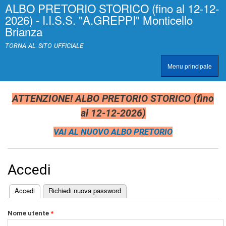
ALBO PRETORIO STORICO (fino al 12-12-
Salta al
>
|
2026) - I.I.S.S. "A.GREPPI" Monticello
contenuto
[
Brianza
principale
0
]
TORNA AL SITO UFFICIALE
A
c
Menu principale
c
TRASPARENZA
e
s
s
ATTENZIONE! ALBO PRETORIO STORICO (fino
k
al 12-12-2026)
e
y
VAI AL NUOVO ALBO PRETORIO
|
c
l
a
Accedi
s
s
=
(scheda attiva)
Accedi
Richiedi nuova password
"
Schede primarie
n
Nome utente
*
o
n