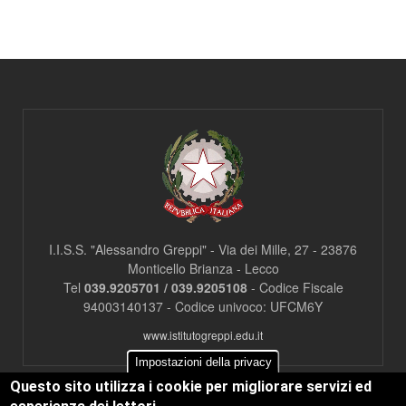
c
l
a
s
s
=
"
n
o
n
v
i
s
u
a
I.I.S.S. "Alessandro Greppi" - Via dei Mille, 27 - 23876
"
Monticello Brianza - Lecco
>
Tel
039.9205701 / 039.9205108
- Codice Fiscale
|
94003140137 - Codice univoco: UFCM6Y
[
2
www.istitutogreppi.edu.it
]
I
Impostazioni della privacy
n
Questo sito utilizza i cookie per migliorare servizi ed
d