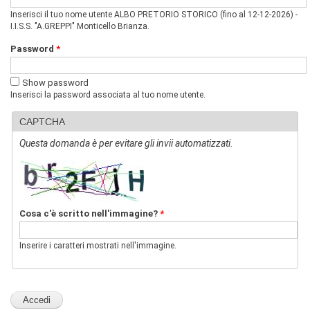
v
Inserisci il tuo nome utente ALBO PRETORIO STORICO (fino al 12-12-2026) -
i
I.I.S.S. "A.GREPPI" Monticello Brianza.
s
u
Password
*
a
"
Show password
>
Inserisci la password associata al tuo nome utente.
|
[
1
CAPTCHA
]
Questa domanda è per evitare gli invii automatizzati.
P
r
e
s
e
n
Cosa c'è scritto nell'immagine?
*
t
a
z
Inserire i caratteri mostrati nell'immagine.
i
o
n
e
|