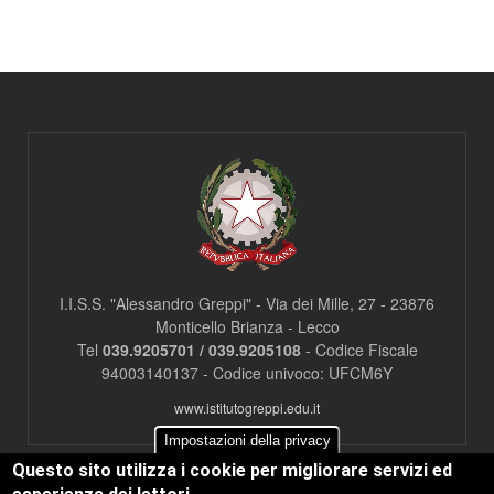
c
l
a
s
s
=
"
n
o
n
v
i
s
u
a
I.I.S.S. "Alessandro Greppi" - Via dei Mille, 27 - 23876
"
Monticello Brianza - Lecco
>
Tel
039.9205701 / 039.9205108
- Codice Fiscale
|
94003140137 - Codice univoco: UFCM6Y
[
2
www.istitutogreppi.edu.it
]
I
Impostazioni della privacy
n
Questo sito utilizza i cookie per migliorare servizi ed
d