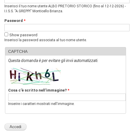
v
Inserisci il tuo nome utente ALBO PRETORIO STORICO (fino al 12-12-2026) -
i
I.I.S.S. "A.GREPPI" Monticello Brianza.
s
u
Password
*
a
"
Show password
>
Inserisci la password associata al tuo nome utente.
|
[
1
CAPTCHA
]
Questa domanda è per evitare gli invii automatizzati.
P
r
e
s
e
n
Cosa c'è scritto nell'immagine?
*
t
a
z
Inserire i caratteri mostrati nell'immagine.
i
o
n
e
|