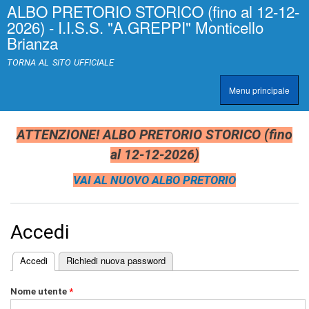
ALBO PRETORIO STORICO (fino al 12-12-
Salta al
>
|
2026) - I.I.S.S. "A.GREPPI" Monticello
contenuto
[
Brianza
principale
0
]
TORNA AL SITO UFFICIALE
A
c
Menu principale
c
TRASPARENZA
e
s
s
ATTENZIONE! ALBO PRETORIO STORICO (fino
k
al 12-12-2026)
e
y
VAI AL NUOVO ALBO PRETORIO
|
c
l
a
Accedi
s
s
=
(scheda attiva)
Accedi
Richiedi nuova password
"
Schede primarie
n
Nome utente
*
o
n