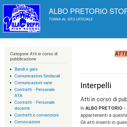
>
ALBO PRETORIO STORICO 
|
TRASPARENZA
[
0
TORNA AL SITO UFFICIALE
]
A
c
c
e
s
ATTE
Categorie Atti in corso di
s
pubblicazione
k
e
Bandi e gare
y
|
Comunicazioni Sindacali
c
Comunicazioni varie
Interpelli
l
Contratti - Personale
a
s
ATA
Atti in corso di pu
s
Contratti - Personale
=
In
ALBO PRETORIO - C
docente
"
appartenenti a questa
Contratti e convenzioni
n
o
Gli atti inseriti in qu
Convocazioni
n