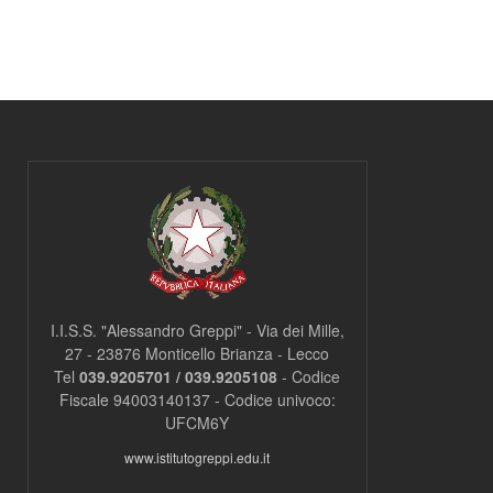
l
Pagine
a
s
s
=
"
n
o
n
v
i
s
u
a
"
>
|
I.I.S.S. "Alessandro Greppi" - Via dei Mille,
[
27 - 23876 Monticello Brianza - Lecco
4
Tel
039.9205701 / 039.9205108
- Codice
]
Fiscale 94003140137 - Codice univoco:
T
u
UFCM6Y
t
www.istitutogreppi.edu.it
t
e