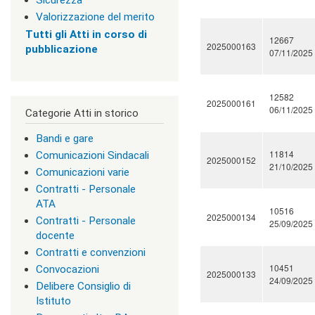
Sicurezza
c
Valorizzazione del merito
l
Tutti gli Atti in corso di
a
12667
2025000163
pubblicazione
s
07/11/2025
s
=
"
12582
n
2025000161
06/11/2025
Categorie Atti in storico
o
n
Bandi e gare
v
i
11814
Comunicazioni Sindacali
2025000152
s
21/10/2025
Comunicazioni varie
u
Contratti - Personale
a
"
ATA
10516
>
2025000134
Contratti - Personale
25/09/2025
|
docente
[
Contratti e convenzioni
2
]
10451
Convocazioni
2025000133
I
24/09/2025
Delibere Consiglio di
n
Istituto
d