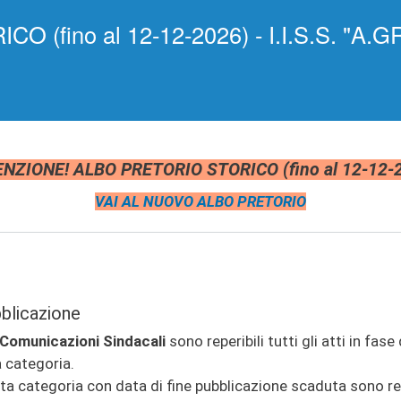
Salta al
(fino al 12-12-2026) - I.I.S.S. "A.GR
contenuto
principale
NZIONE! ALBO PRETORIO STORICO (fino al 12-12-
VAI AL NUOVO ALBO PRETORIO
bblicazione
omunicazioni Sindacali
sono reperibili tutti gli atti in fas
 categoria.
esta categoria con data di fine pubblicazione scaduta sono rep