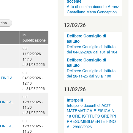
docente
Atto di nomina docente Arranz
Castellano Maria Conception
12/02/26
In
Delibere Consiglio di
pubblicazione
Istituto
Delibere Consiglio di Istituto
dal
del 04-02-2026 dal 101 al 104
11/02/2026 -
14:40
Delibere Consiglio di
al
31/08/2026
Istituto
Delibere Consiglio di Istituto
dal
del 28-11-25 dal 93 al 100
I FINO AL
04/02/2026 -
12:40
al
31/08/2026
11/02/26
dal
Interpelli
 FINO AL
12/11/2025 -
Interpello docenti di A027
11:30
MATEMATICA E FISICA N
al
31/08/2026
18 ORE ISTITUTO GREPPI
dal
PRESUMIBILMENTE FINO
 FINO AL
12/11/2025 -
AL 28/02/2026
11:30