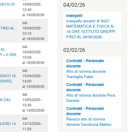
SSO N 05
19/09/2025 -
04/02/26
12:40
al
19/09/2030
Interpelli
Interpello docenti di A027
dal
MATEMATICA E FISICA N
E FINO AL
16/09/2025 -
16 ORE ISTITUTO GREPPI
15:10
FINO AL 08/06/2026-
al
16/09/2030
dal
 AL
02/02/26
16/09/2025 -
I + 2 ORE
15:00
Contratti - Personale
al
16/09/2030
docente
dal
Atto di nomina docente
DESCO 18
15/09/2025 -
Tranfaglia Fabio
MERATE)
14:00
Contratti - Personale
al
15/09/2030
docente
dal
Atto di nomina docente Riva
NIO DEL
13/05/2025 -
Daniele
10:30
Contratti - Personale
al
13/05/2030
docente
dal
Revoca atto di nomina
GLESE) 14
13/12/2024 -
docente Sambruna Matteo
11:20