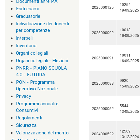
i
Documenti altre P.A.
10254
r
2025000125
Esiti esami
19/09/2025
i
Graduatorie
z
z
Individuazione dei docenti
i
10013
per competenze
2025000092
d
16/09/2025
Interpelli
i
s
Inventario
t
Organi collegiali
10011
u
2025000091
Organi collegiali - Elezioni
16/09/2025
d
i
PNRR - PIANO SCUOLA
o
4.0 - FUTURA
|
9920
PON - Programma
2025000088
c
15/09/2025
Operativo Nazionale
l
a
Privacy
s
Programmi annuali e
5544
s
2025000052
Consuntivi
13/05/2025
=
Regolamenti
"
n
Sicurezza
o
12569
Valorizzazione del merito
2024000522
n
13/12/2024