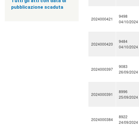
Tutti gli atti con data di
v
i
pubblicazione scaduta
s
9498
u
2024000421
04/10/2024
a
"
>
|
9484
2024000420
[
04/10/2024
3
]
I
9083
n
2024000397
26/09/2024
f
o
r
m
8996
2024000391
a
25/09/2024
z
i
o
8922
n
2024000384
24/09/2024
i
|
c