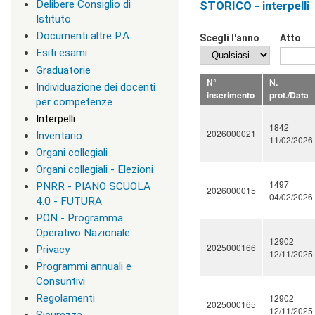
Delibere Consiglio di
STORICO - interpelli
v
Istituto
i
s
Documenti altre P.A.
Scegli l'anno
Atto
u
Esiti esami
a
Graduatorie
"
N°
N.
>
Individuazione dei docenti
inserimento
prot./Data
|
per competenze
[
Interpelli
1
1842
2026000021
Inventario
]
11/02/2026
P
Organi collegiali
r
Organi collegiali - Elezioni
e
1497
PNRR - PIANO SCUOLA
s
2026000015
04/02/2026
e
4.0 - FUTURA
n
PON - Programma
t
Operativo Nazionale
a
12902
2025000166
Privacy
z
12/11/2025
i
Programmi annuali e
o
Consuntivi
n
Regolamenti
12902
e
2025000165
12/11/2025
|