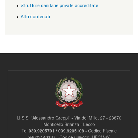
l
Strutture sanitarie private accreditate
a
s
Altri contenuti
s
=
"
n
o
n
v
i
s
u
a
"
>
|
[
4
]
T
I.I.S.S. "Alessandro Greppi" - Via dei Mille, 27 - 23876
u
t
Monticello Brianza - Lecco
t
Tel
039.9205701 / 039.9205108
- Codice Fiscale
e
94003140137 - Codice univoco: UFCM6Y