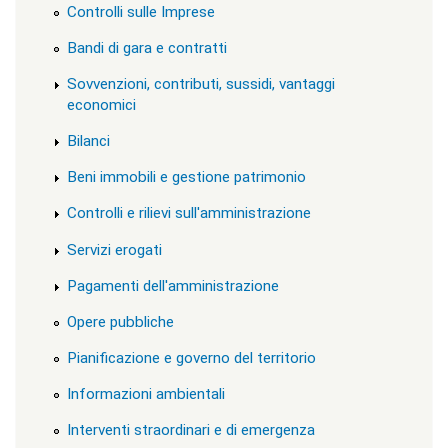
v
Controlli sulle Imprese
i
s
Bandi di gara e contratti
u
a
Sovvenzioni, contributi, sussidi, vantaggi
"
economici
>
|
Bilanci
[
3
Beni immobili e gestione patrimonio
]
I
Controlli e rilievi sull'amministrazione
n
f
Servizi erogati
o
r
Pagamenti dell'amministrazione
m
a
Opere pubbliche
z
i
Pianificazione e governo del territorio
o
n
Informazioni ambientali
i
|
Interventi straordinari e di emergenza
c