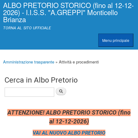
ALBO PRETORIO STORICO (fino al 12-12-
Salta al
>
|
2026) - I.I.S.S. "A.GREPPI" Monticello
contenuto
[
Brianza
principale
0
]
TORNA AL SITO UFFICIALE
A
c
Menu principale
c
TRASPARENZA
e
s
s
Amministrazione trasparente
» Attività e procedimenti
Tu sei qui
k
e
y
Cerca in Albo Pretorio
|
c
Cerca
l
a
s
s
ATTENZIONE! ALBO PRETORIO STORICO (fino
=
"
al 12-12-2026)
n
o
VAI AL NUOVO ALBO PRETORIO
n