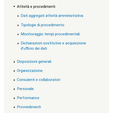
i
r
Attività e procedimenti
i
z
Dati aggregati attività amministrativa
z
i
Tipologie di procedimento
d
i
Monitoraggio tempi procedimentali
s
t
Dichiarazioni sostitutive e acquisizione
u
d'ufficio dei dati
d
i
o
Disposizioni generali
|
c
Organizzazione
l
a
Consulenti e collaboratori
s
s
Personale
=
"
Performance
n
o
Provvedimenti
n