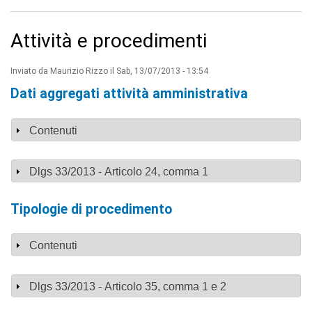
v
i
s
Attività e procedimenti
u
a
Inviato da
Maurizio Rizzo
il Sab, 13/07/2013 - 13:54
"
>
Dati aggregati attività amministrativa
|
[
1
Mostra
Contenuti
]
P
r
Mostra
Dlgs 33/2013 - Articolo 24, comma 1
e
s
e
Tipologie di procedimento
n
t
a
Mostra
Contenuti
z
i
o
n
Mostra
Dlgs 33/2013 - Articolo 35, comma 1 e 2
e
|