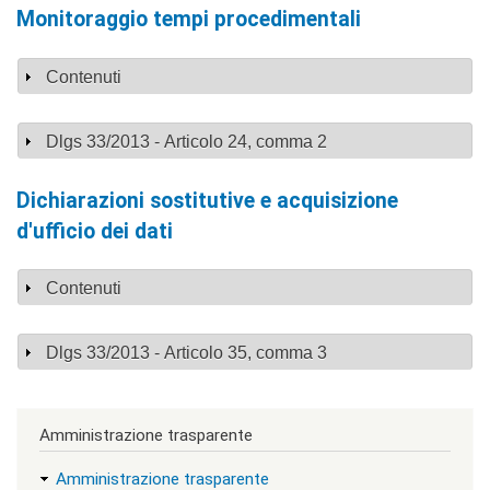
Monitoraggio tempi procedimentali
c
l
a
Mostra
Contenuti
s
s
=
"
Mostra
Dlgs 33/2013 - Articolo 24, comma 2
n
o
n
Dichiarazioni sostitutive e acquisizione
v
d'ufficio dei dati
i
s
u
Mostra
Contenuti
a
"
>
Mostra
Dlgs 33/2013 - Articolo 35, comma 3
|
[
2
]
I
Amministrazione trasparente
n
d
Amministrazione trasparente