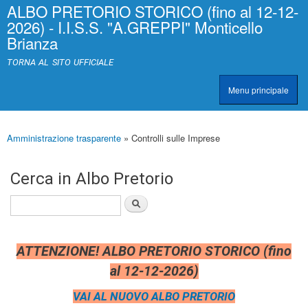
ALBO PRETORIO STORICO (fino al 12-12-
Salta al
>
|
2026) - I.I.S.S. "A.GREPPI" Monticello
contenuto
[
Brianza
principale
0
]
TORNA AL SITO UFFICIALE
A
c
Menu principale
c
TRASPARENZA
e
s
s
Amministrazione trasparente
» Controlli sulle Imprese
Tu sei qui
k
e
y
Cerca in Albo Pretorio
|
c
Cerca
l
a
s
s
ATTENZIONE! ALBO PRETORIO STORICO (fino
=
"
al 12-12-2026)
n
o
VAI AL NUOVO ALBO PRETORIO
n