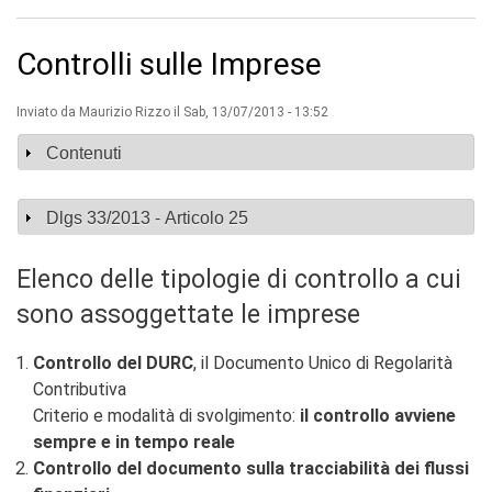
v
i
s
Controlli sulle Imprese
u
a
Inviato da
Maurizio Rizzo
il Sab, 13/07/2013 - 13:52
"
>
Mostra
Contenuti
|
[
1
]
Mostra
Dlgs 33/2013 - Articolo 25
P
r
e
Elenco delle tipologie di controllo a cui
s
sono assoggettate le imprese
e
n
t
Controllo del DURC
, il Documento Unico di Regolarità
a
Contributiva
z
i
Criterio e modalità di svolgimento:
il controllo avviene
o
sempre e in tempo reale
n
Controllo del documento sulla tracciabilità dei flussi
e
|