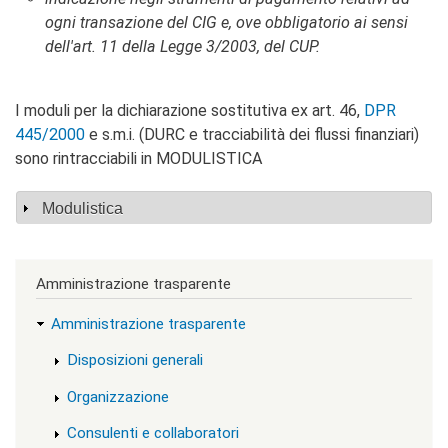
v
i
ogni transazione del CIG e, ove obbligatorio ai sensi
s
dell'art. 11 della Legge 3/2003, del CUP.
u
a
"
I moduli per la dichiarazione sostitutiva ex art. 46,
DPR
>
|
445/2000
e s.m.i. (DURC e tracciabilità dei flussi finanziari)
[
sono rintracciabili in MODULISTICA
3
]
I
Mostra
Modulistica
n
f
o
r
Amministrazione trasparente
m
a
Amministrazione trasparente
z
i
Disposizioni generali
o
n
Organizzazione
i
|
Consulenti e collaboratori
c