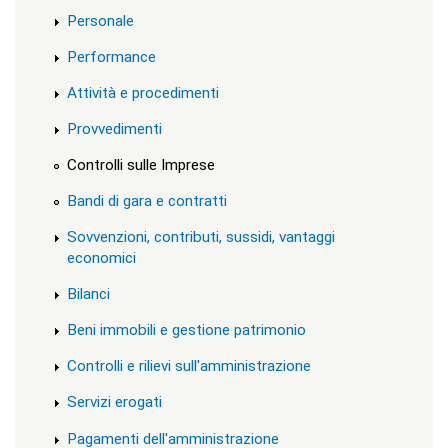
l
Personale
a
s
Performance
s
=
Attività e procedimenti
"
n
Provvedimenti
o
n
Controlli sulle Imprese
v
i
Bandi di gara e contratti
s
u
Sovvenzioni, contributi, sussidi, vantaggi
a
"
economici
>
|
Bilanci
[
4
Beni immobili e gestione patrimonio
]
T
Controlli e rilievi sull'amministrazione
u
t
Servizi erogati
t
e
Pagamenti dell'amministrazione