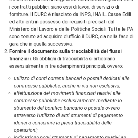
i
r
i contratti pubblici, siano essi di lavori, di servizi o di
i
forniture. Il DURC è rilasciato da INPS, INAIL, Casse Edili
z
ed altri enti in possesso dei requisiti precisati dal
z
i
Ministero del Lavoro e delle Politiche Sociali. Tutte le PA
d
sono tenute ad acquisire d'ufficio il DURC, sia nella fase di
i
gara che in quella successiva.
s
t
Fornire il documento sulla tracciabilità dei flussi
u
finanziari
. Gli obblighi di tracciabilità si articolano
d
essenzialmente in tre adempimenti principali, ovvero:
i
o
|
utilizzo di conti correnti bancari o postali dedicati alle
c
commesse pubbliche, anche in via non esclusiva;
l
effettuazione dei movimenti finanziari relativi alle
a
s
commesse pubbliche esclusivamente mediante lo
s
strumento del bonifico bancario o postale ovvero
=
attraverso l'utilizzo di altri strumenti di pagamento
"
n
idonei a consentire la piena tracciabilità delle
o
operazioni;
n
indicazione negli strumenti di pagamento relativi ad