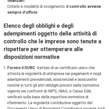
finanziari
c
Criterio e modalità di svolgimento:
il controllo avviene
l
sempre d'ufficio
.
a
s
s
Elenco degli obblighi e degli
=
"
adempimenti oggetto delle attività di
n
o
controllo che le imprese sono tenute a
n
v
rispettare per ottemperare alle
i
disposizioni normative
s
u
a
Fornire il DURC
: trattasi di un certificato unico che
"
attesta la regolarità di un'impresa nei pagamenti e negli
>
|
adempimenti previdenziali, assistenziali e assicurativi
[
nonché in tutti gli altri obblighi previsti dalla normativa
2
vigente nei confronti di INPS, INAIL e Casse Edili,
]
I
verificati sulla base della rispettiva normativa di
n
riferimento. La regolarità contributiva oggetto del
d
Documento Unico di Regolarità Contributiva riguarda tutti