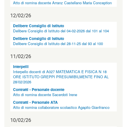
"
Atto di nomina docente Arranz Castellano Maria Conception
>
|
12/02/26
[
5
Delibere Consiglio di Istituto
]
Delibere Consiglio di Istituto del 04-02-2026 dal 101 al 104
A
l
Delibere Consiglio di Istituto
b
Delibere Consiglio di Istituto del 28-11-25 dal 93 al 100
o
p
11/02/26
r
e
Interpelli
t
Interpello docenti di A027 MATEMATICA E FISICA N 18
o
ORE ISTITUTO GREPPI PRESUMIBILMENTE FINO AL
r
28/02/2026
i
o
Contratti - Personale docente
|
Atto di nomina docente Sacerdoti Irene
c
Contratti - Personale ATA
l
Atto di nomina collaboratore scolastico Agapito Gianfranco
a
s
10/02/26
s
=