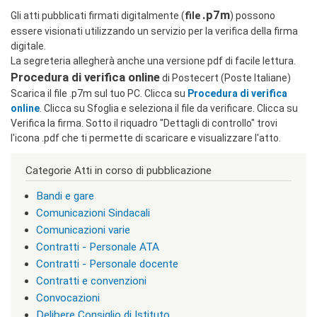
i
r
.p7m
Gli atti pubblicati firmati digitalmente (
file
) possono
i
essere visionati utilizzando un servizio per la verifica della firma
z
digitale.
z
La segreteria allegherà anche una versione pdf di facile lettura.
i
Procedura di verifica online
d
di Postecert (Poste Italiane)
i
Scarica il file .p7m sul tuo PC. Clicca su
Procedura di verifica
s
online
. Clicca su Sfoglia e seleziona il file da verificare. Clicca su
t
Verifica la firma. Sotto il riquadro "Dettagli di controllo" trovi
u
l'icona .pdf che ti permette di scaricare e visualizzare l'atto.
d
i
o
Categorie Atti in corso di pubblicazione
|
c
Bandi e gare
l
Comunicazioni Sindacali
a
Comunicazioni varie
s
s
Contratti - Personale ATA
=
Contratti - Personale docente
"
Contratti e convenzioni
n
o
Convocazioni
n
Delibere Consiglio di Istituto