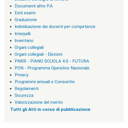
v
i
Documenti altre P.A.
s
Esiti esami
u
Graduatorie
a
"
Individuazione dei docenti per competenze
>
Interpelli
|
Inventario
[
3
Organi collegiali
]
Organi collegiali - Elezioni
I
PNRR - PIANO SCUOLA 4.0 - FUTURA
n
f
PON - Programma Operativo Nazionale
o
Privacy
r
Programmi annuali e Consuntivi
m
a
Regolamenti
z
Sicurezza
i
Valorizzazione del merito
o
n
Tutti gli Atti in corso di pubblicazione
i
|
c