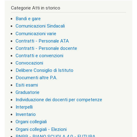
l
a
Categorie Atti in storico
s
s
Bandi e gare
=
Comunicazioni Sindacali
"
Comunicazioni varie
n
o
Contratti - Personale ATA
n
Contratti - Personale docente
v
Contratti e convenzioni
i
s
Convocazioni
u
Delibere Consiglio di Istituto
a
Documenti altre P.A.
"
>
Esiti esami
|
Graduatorie
[
Individuazione dei docenti per competenze
4
]
Interpelli
T
Inventario
u
Organi collegiali
t
t
Organi collegiali - Elezioni
e
PNRR - PIANO SCUOLA 4.0 - FUTURA