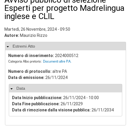
v
Esperti per progetto Madrelingua
i
inglese e CLIL
s
u
a
Martedì, 26 Novembre, 2024 - 09:50
"
Autore:
Maurizio Rizzo
>
|
[
Nascondi
Estremi Atto
1
Numero di inserimento:
2024000512
]
Categoria Albo pretorio:
Documenti altre P.A.
P
r
Numero di protocollo:
altre PA
e
Data di emissione:
26/11/2024
s
e
n
Nascondi
Data
t
Data Inizio pubblicazione:
26/11/2024 - 10:00
a
Data Fine pubblicazione:
26/11/2029
z
i
Data di rimozione dalla visione pubblica:
26/11/2034
o
n
e
|