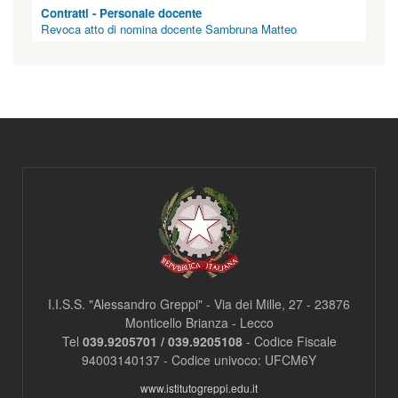
i
Contratti - Personale docente
|
Revoca atto di nomina docente Sambruna Matteo
c
l
a
s
s
=
"
n
o
n
v
i
s
u
a
"
>
I.I.S.S. "Alessandro Greppi" - Via dei Mille, 27 - 23876
|
Monticello Brianza - Lecco
Tel
039.9205701 / 039.9205108
- Codice Fiscale
94003140137 - Codice univoco: UFCM6Y
www.istitutogreppi.edu.it