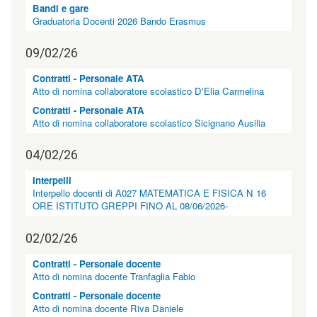
"
Bandi e gare
n
Graduatoria Docenti 2026 Bando Erasmus
o
n
09/02/26
v
i
Contratti - Personale ATA
s
Atto di nomina collaboratore scolastico D'Elia Carmelina
u
a
Contratti - Personale ATA
"
Atto di nomina collaboratore scolastico Sicignano Ausilia
>
|
04/02/26
[
6
Interpelli
]
Interpello docenti di A027 MATEMATICA E FISICA N 16
S
ORE ISTITUTO GREPPI FINO AL 08/06/2026-
u
b
02/02/26
i
t
o
Contratti - Personale docente
u
Atto di nomina docente Tranfaglia Fabio
t
Contratti - Personale docente
i
Atto di nomina docente Riva Daniele
l