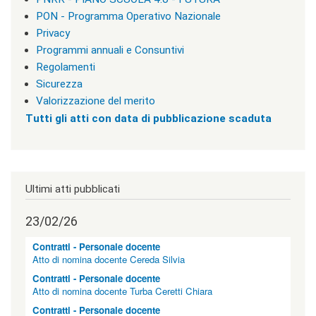
l
PON - Programma Operativo Nazionale
e
n
Privacy
o
Programmi annuali e Consuntivi
t
Regolamenti
i
z
Sicurezza
i
Valorizzazione del merito
e
Tutti gli atti con data di pubblicazione scaduta
|
c
l
a
s
s
Ultimi atti pubblicati
=
"
23/02/26
n
o
n
Contratti - Personale docente
v
Atto di nomina docente Cereda Silvia
i
Contratti - Personale docente
s
Atto di nomina docente Turba Ceretti Chiara
u
a
Contratti - Personale docente